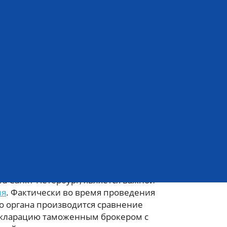
ень
оженный досмотр
енный досмотр
ведения досмотра товаров и грузов,
а Санкт-Петербург, является важной
ия
. Фактически во время проведения
 органа производится сравнение
екларацию таможенным брокером с