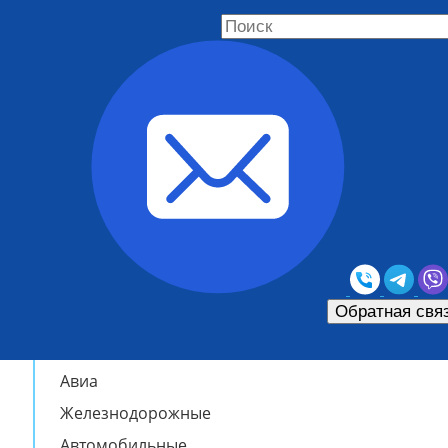
Таможенное оформление
Грузоперевозки
Обратная свя
Морские
Авиа
Железнодорожные
Автомобильные