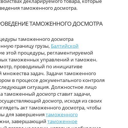
свойствах декларируемого товара, которые
ведения таможенного досмотра.
ПРОВЕДЕНИЕ ТАМОЖЕННОГО ДОСМОТРА
цедуры таможенного досмотра
нную границу грузы,
Балтийской
ие этой процедуры, регламентируемой
ных таможенных управлений и таможен.
смотр, проводимый по инициативе
й множества задач. Задачи таможенного
ром в процессе документального контроля
т следующая ситуация. Должностное лицо
 таможенный досмотр ставит задачи,
осуществляющий досмотр, исходя из своих
ыглядеть акт таможенного досмотра, чтобы
ны для завершения
таможенного
можни, завершающий
таможенное