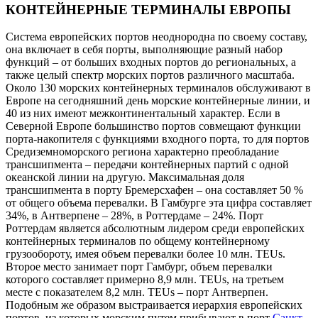
КОНТЕЙНЕРНЫЕ ТЕРМИНАЛЫ ЕВРОПЫ
Система европейских портов неоднородна по своему составу,
она включает в себя порты, выполняющие разный набор
функций – от больших входных портов до региональных, а
также целый спектр морских портов различного масштаба.
Около 130 морских контейнерных терминалов обслуживают в
Европе на сегодняшний день морские контейнерные линии, и
40 из них имеют межконтинентальный характер. Если в
Северной Европе большинство портов совмещают функции
порта-накопителя с функциями входного порта, то для портов
Средиземноморского региона характерно преобладание
трансшипмента – передачи контейнерных партий с одной
океанской линии на другую. Максимальная доля
трансшипмента в порту Бремерсхафен – она составляет 50 %
от общего объема перевалки. В Гамбурге эта цифра составляет
34%, в Антверпене – 28%, в Роттердаме – 24%. Порт
Роттердам является абсолютным лидером среди европейских
контейнерных терминалов по общему контейнерному
грузообороту, имея объем перевалки более 10 млн. TEUs.
Второе место занимает порт Гамбург, объем перевалки
которого составляет примерно 8,9 млн. TEUs, на третьем
месте с показателем 8,2 млн. TEUs – порт Антверпен.
Подобным же образом выстраивается иерархия европейских
портов, из которых морским путем прибывают в порт
Санкт-