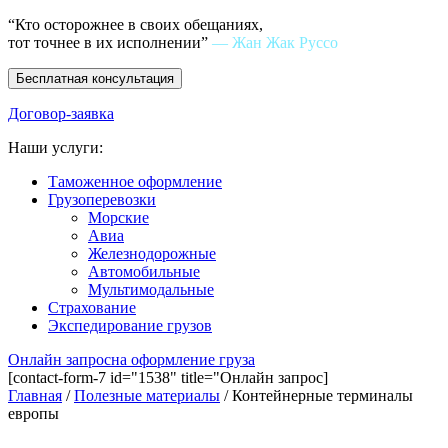
“Кто осторожнее в своих обещаниях,
тот точнее в их исполнении”
— Жан Жак Руссо
Бесплатная консультация
Договор-заявка
Наши услуги:
Таможенное оформление
Грузоперевозки
Морские
Авиа
Железнодорожные
Автомобильные
Мультимодальные
Страхование
Экспедирование грузов
Онлайн запрос
на оформление груза
[contact-form-7 id="1538" title="Онлайн запрос]
Главная
/
Полезные материалы
/
Контейнерные терминалы
европы