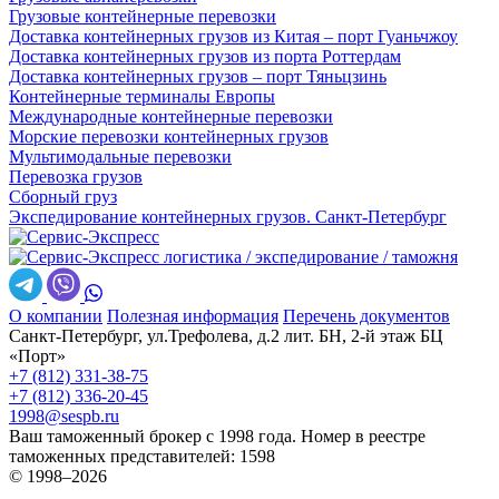
Грузовые контейнерные перевозки
Доставка контейнерных грузов из Китая – порт Гуаньчжоу
Доставка контейнерных грузов из порта Роттердам
Доставка контейнерных грузов – порт Тяньцзинь
Контейнерные терминалы Европы
Международные контейнерные перевозки
Морские перевозки контейнерных грузов
Мультимодальные перевозки
Перевозка грузов
Сборный груз
Экспедирование контейнерных грузов. Санкт-Петербург
логистика / экспедирование / таможня
О компании
Полезная информация
Перечень документов
Санкт-Петербург, ул.Трефолева, д.2 лит. БН, 2-й этаж БЦ
«Порт»
+7 (812) 331-38-75
+7 (812) 336-20-45
1998@sespb.ru
Ваш таможенный брокер с 1998 года.
Номер в реестре
таможенных представителей: 1598
© 1998–2026