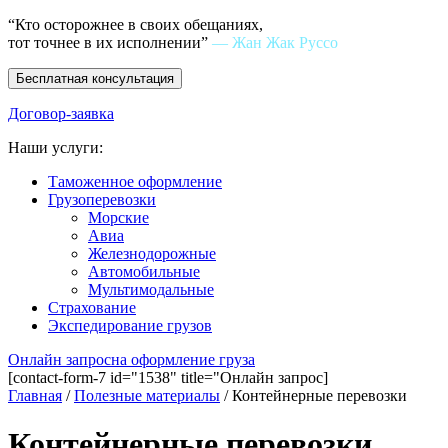
“Кто осторожнее в своих обещаниях,
тот точнее в их исполнении”
— Жан Жак Руссо
Бесплатная консультация
Договор-заявка
Наши услуги:
Таможенное оформление
Грузоперевозки
Морские
Авиа
Железнодорожные
Автомобильные
Мультимодальные
Страхование
Экспедирование грузов
Онлайн запрос
на оформление груза
[contact-form-7 id="1538" title="Онлайн запрос]
Главная
/
Полезные материалы
/
Контейнерные перевозки
Контейнерные перевозки